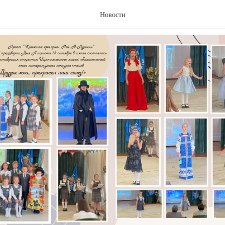
еиста
Новости