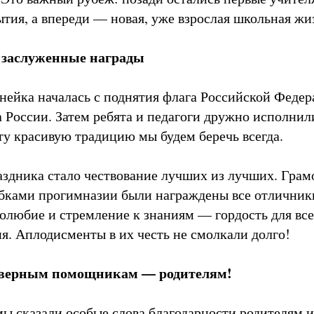
ытия, а впереди — новая, уже взрослая школьная жи
 заслуженные награды
нейка началась с поднятия флага Российской Федер
 России. Затем ребята и педагоги дружно исполнил
у красивую традицию мы будем беречь всегда.
здника стало чествование лучших из лучших. Грам
бками прогимназии были награждены все отличник
долюбие и стремление к знаниям — гордость для вс
ия. Аплодисменты в их честь не смолкали долго!
верным помощникам — родителям!
ы сказали особые слова благодарности родителям из