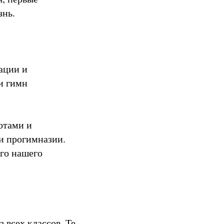
знь.
ации и
и гимн
отами и
и прогимназии.
его нашего
 всех классов. Те,