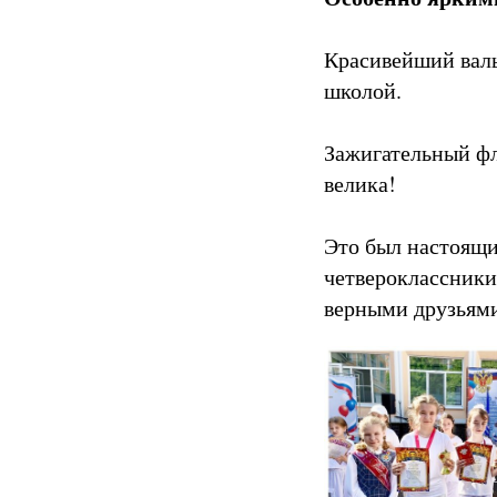
Красивейший валь
школой.
Зажигательный фл
велика!
Это был настоящи
четвероклассники
верными друзьями