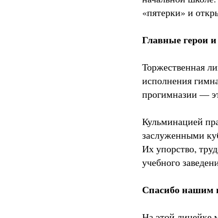
«пятерки» и откр
Главные герои и
Торжественная ли
исполнения гимна
прогимназии — эт
Кульминацией пра
заслуженными ку
Их упорство, тру
учебного заведен
Спасибо нашим 
На этой линейке м