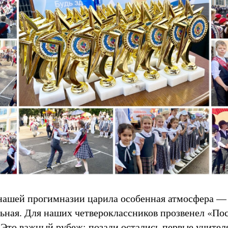
 нашей прогимназии царила особенная атмосфера — 
ьная. Для наших четвероклассников прозвенел «Пос
 Это важный рубеж: позади остались первые учител