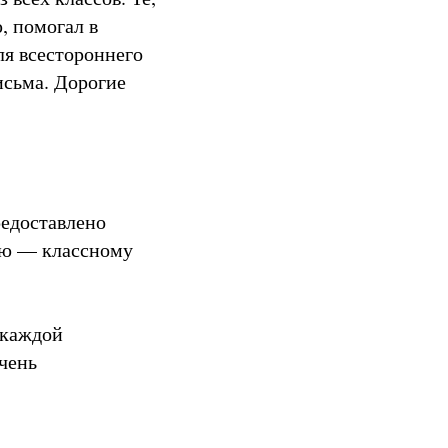
, помогал в
ля всестороннего
исьма. Дорогие
редоставлено
лю — классному
 каждой
чень