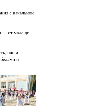
ания с начальной
я — от мала до
уть, наши
обедами и