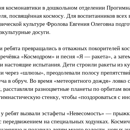
ня космонавтики в дошкольном отделении Прогимн
еля, посвящённая космосу. Для воспитанников всех 
зической культуре Фролова Евгения Олеговна подго
зкультурные досуги.
ли ребята превращались в отважных покорителей кос
 речёвка «Космодром» и песня «Я — ракета», а зат
и настоящие испытания. Дети строили ракеты из ку
ли через «шлюзы», преодолевали полосу препятстви
ча в обруч. Во время «метеоритного дождя» ловко 
, расставляли разноцветные планеты по орбитам во
 гимнастическую стенку, чтобы «поздороваться с и
 у ребят вызвали эстафеты «Невесомость» — прыжк
 передвижением на специальных ходунках. Космич
инамично и подарила детям много радости, новых з