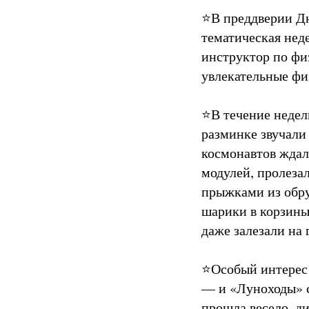
⭐️В преддверии Д
тематическая нед
инструктор по фи
увлекательные фи
⭐️В течение неде
разминке звучали
космонавтов ждал
модулей, пролеза
прыжками из обру
шарики в корзины
даже залезали на
⭐️Особый интерес
— и «Луноходы» с
прошла весело, д