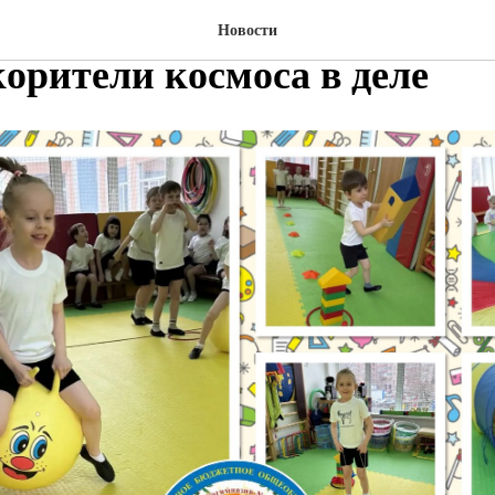
невесомость и метеоритный
Новости
орители космоса в деле