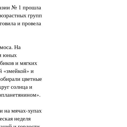
азии № 1 прошла
возрастных групп
товила и провела
моса. На
ем юных
биков и мягких
й «змейкой» и
собирали цветные
круг солнца и
нопланетянином».
и на мячах-хупах
еская неделя
наний и гордости