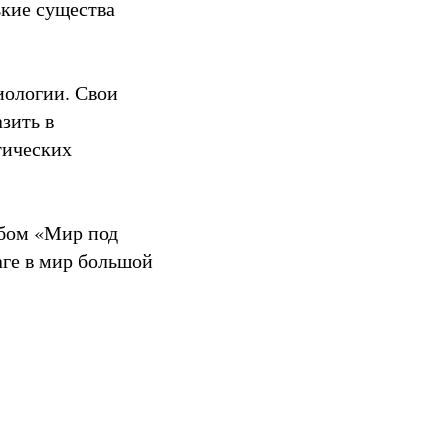
ькие существа
иологии. Свои
зить в
тических
ьбом «Мир под
ге в мир большой