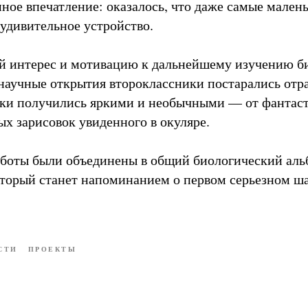
ное впечатление: оказалось, что даже самые мален
удивительное устройство.
й интерес и мотивацию к дальнейшему изучению б
научные открытия второклассники постарались отра
нки получились яркими и необычными — от фантас
ых зарисовок увиденного в окуляре.
аботы были объединены в общий биологический ал
торый станет напоминанием о первом серьезном ша
СТИ
ПРОЕКТЫ