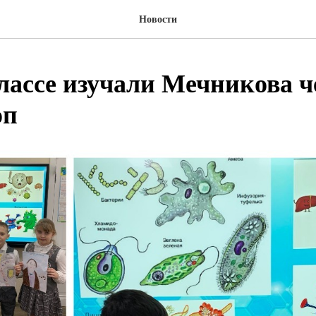
Новости
классе изучали Мечникова ч
оп