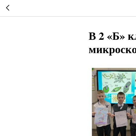
В 2 «Б» 
микроск