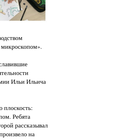
водством
 микроскопом».
ославившие
ятельности
емии Ильи Ильича
 плоскость:
пом. Ребята
торой рассказывал
произвело на